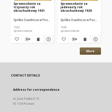
Sprawozdanie za
Sprawozdanie za
Sp
trzynasty rok
jedenasty rok
pi
obrachunkowy 1931.
obrachunkowy 1929.
ob
Spółka Osadnicza w Poznaniu.
Spółka Osadnicza w Poznaniu.
Spó
1932
1930
193
sprawozdania
sprawozdania
spr
More
CONTACT DETAILS
Address for correspondence
ul. Jana Pawła II 10
61-139 Poznań