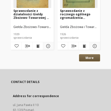
Sprawozdanie z
Sprawozdanie z
Re
działalności Giełdy
rocznego ogólnego
po
Zbożowo-Towarowej w
zgromadzenia
pr
Poznaniu za rok 1938.
członków Giełdy
Są
Zbożowej i Towarowej
Gi
Giełda Zbożowo-Towarowa w Poznaniu
Giełda Zbożowa i Towarowa w Pozn
odbytego dnia 26
To
listopada 1926 r.
1939
1926
192
sprawozdania
sprawozdania
reg
More
CONTACT DETAILS
Address for correspondence
ul. Jana Pawła II 10
61-139 Poznań