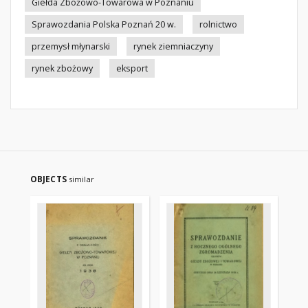
Giełda Zbożowo-Towarowa w Poznaniu
Sprawozdania Polska Poznań 20 w.
rolnictwo
przemysł młynarski
rynek ziemniaczyny
rynek zbożowy
eksport
OBJECTS
similar