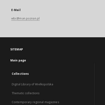
E-Mail
wbc@man.poznan.pl
SITEMAP
Main page
Collections
Digital Library of Wielkopolska
Thematic collections
Contemporary regional magazines