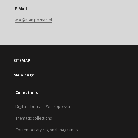
E-Mail
wbc@man.poznan.pl
SITEMAP
Main page
Collections
Digital Library of Wielkopolska
Thematic collections
Contemporary regional magazines