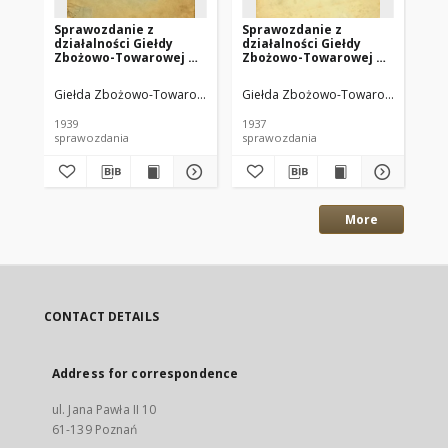
Sprawozdanie z
Sprawozdanie z
Re
działalności Giełdy
działalności Giełdy
tr
Zbożowo-Towarowej w
Zbożowo-Towarowej w
na
Poznaniu za rok 1938.
Poznaniu za lata 1935,
to
1936.
Giełda Zbożowo-Towarowa w Poznaniu
Giełda Zbożowo-Towarowa w Pozna
Gi
1939
1937
193
sprawozdania
sprawozdania
reg
More
CONTACT DETAILS
Address for correspondence
ul. Jana Pawła II 10
61-139 Poznań