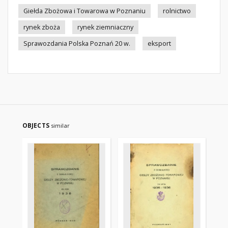
Giełda Zbożowa i Towarowa w Poznaniu
rolnictwo
rynek zboża
rynek ziemniaczny
Sprawozdania Polska Poznań 20 w.
eksport
OBJECTS
similar