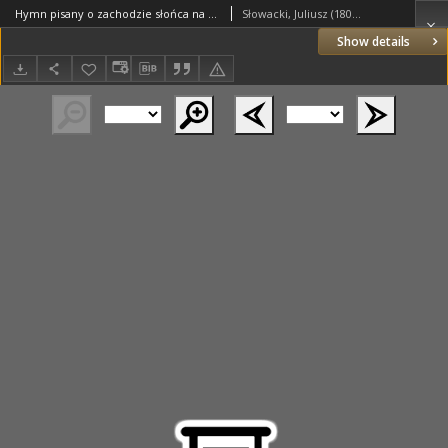
Hymn pisany o zachodzie słońca na morzu przed Aleksandrią Juliusza Słowackiego r. 1836
Słowacki, Juliusz (1809–1849)
Show details