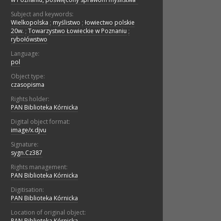
Subject and keywords:
Wielkopolska
;
myślistwo
;
łowiectwo polskie
20w.
;
Towarzystwo Łowieckie w Poznaniu
;
rybołówstwo
Language:
pol
Object type:
czasopisma
Rights holder:
PAN Biblioteka Kórnicka
Digital object format:
image/x.djvu
Signature:
sygn.Cz387
Rights management:
PAN Biblioteka Kórnicka
Digitisation:
PAN Biblioteka Kórnicka
Location of original object:
PAN Biblioteka Kórnicka