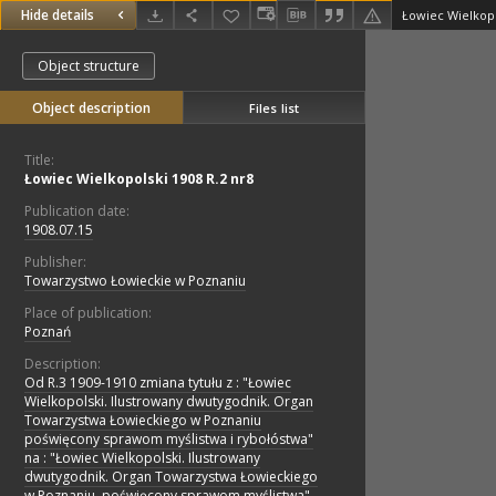
Hide details
Łowiec Wielkopo
Object structure
Object description
Files list
Title:
Łowiec Wielkopolski 1908 R.2 nr8
Publication date:
1908.07.15
Publisher:
Towarzystwo Łowieckie w Poznaniu
Place of publication:
Poznań
Description:
Od R.3 1909-1910 zmiana tytułu z : "Łowiec
Wielkopolski. Ilustrowany dwutygodnik. Organ
Towarzystwa Łowieckiego w Poznaniu
poświęcony sprawom myślistwa i rybołóstwa"
na : "Łowiec Wielkopolski. Ilustrowany
dwutygodnik. Organ Towarzystwa Łowieckiego
w Poznaniu, poświęcony sprawom myślistwa"