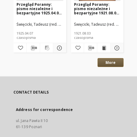
Przegląd Poranny:
Przegląd Poranny:
Pr
pismo niezależne i
pismo niezależne i
pi
bezpartyjne 1925.04.07
bezpartyjne 1921.08.03
be
R.5 Nr81
R.1 Nr94
R.
Święcicki, Tadeusz (red. nacz.)
Paluch, Stefan (red. odp.)
Święcicki, Tadeusz (red. nacz.)
Paluc
Świ
1925.04.07
1921.08.03
192
czasopisma
czasopisma
cza
More
CONTACT DETAILS
Address for correspondence
ul. Jana Pawła II 10
61-139 Poznań