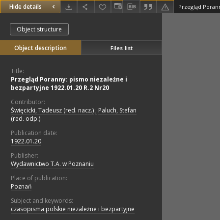
Hide details
Object structure
Object description
Files list
Title:
Przegląd Poranny: pismo niezależne i
bezpartyjne 1922.01.20 R.2 Nr20
Contributor:
Święcicki, Tadeusz (red. nacz.)
;
Paluch, Stefan
(red. odp.)
Publication date:
1922.01.20
Publisher:
Wydawnictwo T.A. w Poznaniu
Place of publication:
Poznań
Subject and keywords:
czasopisma polskie niezależne i bezpartyjne