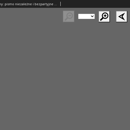
Przegląd Poranny: pismo niezależne i bezpartyjne 1922.01.20 R.2 Nr20