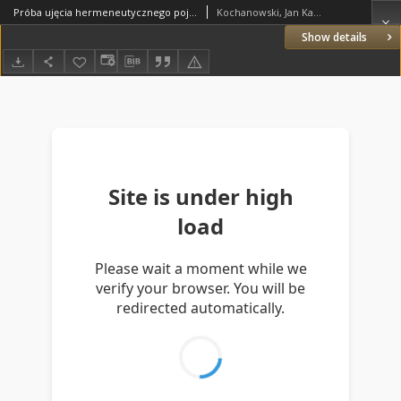
Próba ujęcia hermeneutycznego pojęć o "Ziemi" i "Obyczaju", "Księciu" i "Przywileju" w świetle praktyki sądowej na Mazowszu u schyłku wieków średnich
Kochanowski, Jan Karol (1869–1949)
Show details