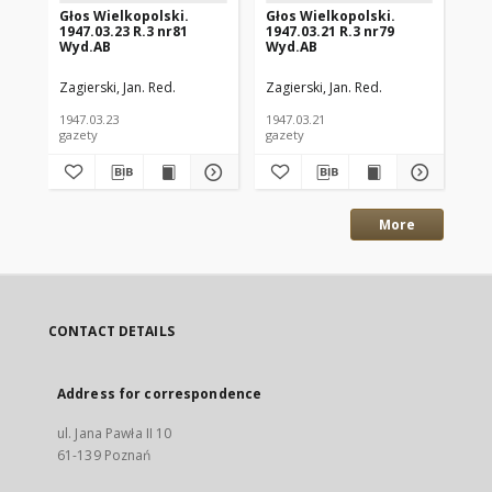
Głos Wielkopolski.
Głos Wielkopolski.
Gł
1947.03.23 R.3 nr81
1947.03.21 R.3 nr79
194
Wyd.AB
Wyd.AB
Wy
Zagierski, Jan. Red.
Zagierski, Jan. Red.
Zag
1947.03.23
1947.03.21
194
gazety
gazety
gaz
More
CONTACT DETAILS
Address for correspondence
ul. Jana Pawła II 10
61-139 Poznań