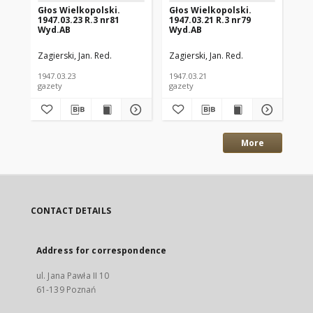
Głos Wielkopolski.
Głos Wielkopolski.
Gł
1947.03.23 R.3 nr81
1947.03.21 R.3 nr79
194
Wyd.AB
Wyd.AB
Wy
Zagierski, Jan. Red.
Zagierski, Jan. Red.
Zag
1947.03.23
1947.03.21
194
gazety
gazety
gaz
More
CONTACT DETAILS
Address for correspondence
ul. Jana Pawła II 10
61-139 Poznań