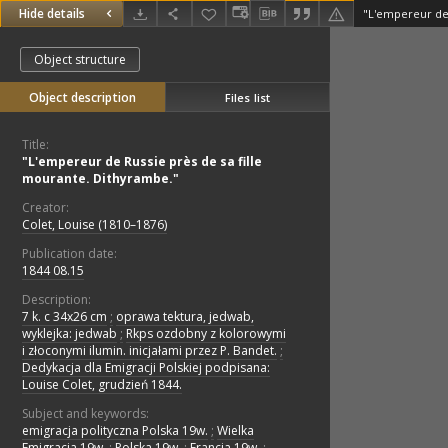
Hide details
Object structure
Object description
Files list
Title:
"L'empereur de Russie près de sa fille
mourante. Dithyrambe."
Creator:
Colet, Louise (1810–1876)
Publication date:
1844 08.15
Description:
7 k. c 34x26 cm
;
oprawa tektura, jedwab,
wyklejka: jedwab
;
Rkps ozdobny z kolorowymi
i złoconymi ilumin. inicjałami przez P. Bandet.
;
Dedykacja dla Emigracji Polskiej podpisana:
Louise Colet, grudzień 1844.
Subject and keywords:
emigracja polityczna Polska 19w.
;
Wielka
Emigracja 19w.
;
Polska 19w.
;
Francja 19w.
;