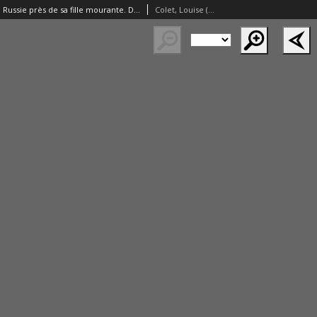
"L'empereur de Russie près de sa fille mourante. Dithyrambe."
Colet, Louise (1810–1876)