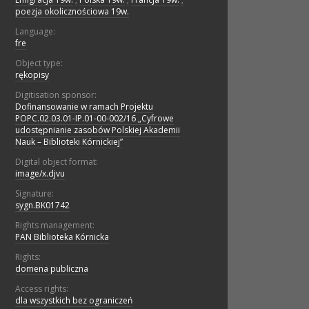
poezja okolicznościowa 19w.
Language:
fre
Object type:
rękopisy
Digitisation sponsor:
Dofinansowanie w ramach Projektu
POPC.02.03.01-IP.01-00-002/16 „Cyfrowe
udostępnianie zasobów Polskiej Akademii
Nauk – Biblioteki Kórnickiej”
Digital object format:
image/x.djvu
Signature:
sygn.BK01742
Rights management:
PAN Biblioteka Kórnicka
Rights:
domena publiczna
Access rights:
dla wszystkich bez ograniczeń