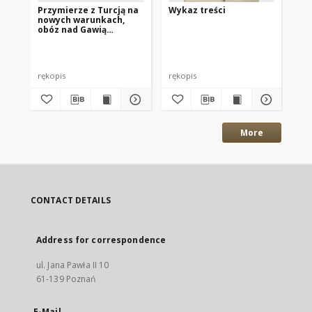
Przymierze z Turcją na
Wykaz treści
Li
nowych warunkach,
Lu
obóz nad Gawią
Zy
16.10.1601
05
rękopis
rękopis
ręk
More
CONTACT DETAILS
Address for correspondence
ul. Jana Pawła II 10
61-139 Poznań
E-Mail