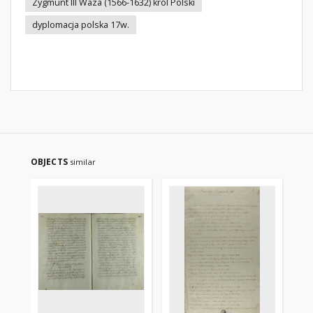
Zygmunt III Waza (1566-1632) król Polski
dyplomacja polska 17w.
OBJECTS
similar