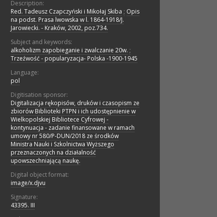
Description:
Red. Tadeusz Czapczyński i Mikołaj Skiba
;
Opis
na podst. Prasa lwowska w l. 1864-1918/J.
Jarowiecki. - Kraków, 2002, poz.734.
Subject and keywords:
alkoholizm zapobieganie i zwalczanie 20w.
;
Trzeźwość - popularyzacja- Polska -1900-1945
Language:
pol
Digitisation sponsor:
Digitalizacja rękopisów, druków i czasopism ze
zbiorów Biblioteki PTPN i ich udostępnienie w
Wielkopolskiej Bibliotece Cyfrowej -
kontynuacja - zadanie finansowane w ramach
umowy nr 580/P-DUN/2018 ze środków
Ministra Nauki i Szkolnictwa Wyższego
przeznaczonych na działalność
upowszechniającą naukę.
Digital object format:
image/x.djvu
Signature:
43395. III