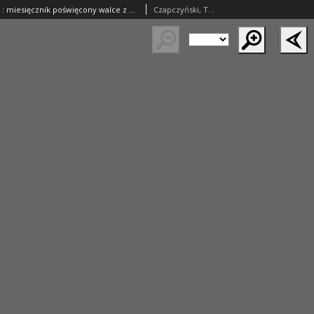
Przyszłość Ludu : miesięcznik poświęcony walce z alkoholizmem. R. 2. 1906, nr 9
Czapczyński, Tadeusz (1884–1958); Skiba, Mikołaj