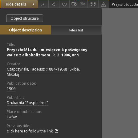
Hide details
Object structure
Object description
Files list
Title:
Przyszłość Ludu : miesięcznik poświęcony
walce z alkoholizmem. R. 2. 1906, nr 9
Creator:
Czapczyński, Tadeusz (1884–1958)
;
Skiba,
Mikołaj
Publication date:
1906
Publisher:
Drukarnia "Pospieszna"
Place of publication:
Lwów
Previous title:
click here to follow the link