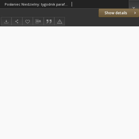
Posłaniec Niedzielny: tygodnik parafjalny parafji św. Stanisława w Ostrowie 1934.01.07 R.8 Nr1
Show details