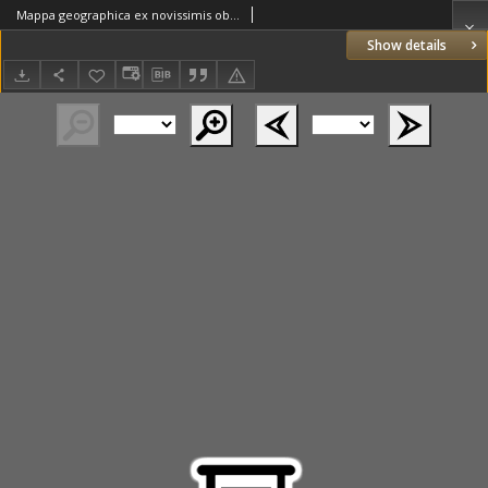
Mappa geographica ex novissimis observationibus repraesentans Regnum Poloniae et Magnum Ducatum Lithuaniae. Cura et sumpt. Tobiae Conradi Lotter.
Show details