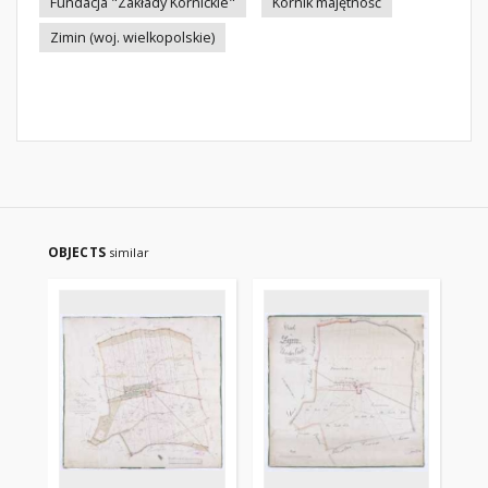
Fundacja "Zakłady Kórnickie"
Kórnik majętność
Zimin (woj. wielkopolskie)
OBJECTS
similar