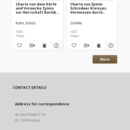
Charte von dem Dörfe
Charte von Żymin
Fu
und Vorwerke Zymin
Schrodaer Kreisses.
Kó
zur Herrschaft Kurnik
Vermessen durch
Zi
gehörig vermessen
Schulz, nach dem [...]
ma
durch Schulz und nach
berichtigt durch Kuhn
Teo
Kuhn
Schulz
Ziehlke
Szc
dem [...] copirt 1825
im Jahre 1825 copirt im
durch Kuhn.
[...] 1827 durch Ziehlke.
1825
1827
192
mapy
mapy
ma
More
CONTACT DETAILS
Address for correspondence
ul. Jana Pawła II 10
61-139 Poznań