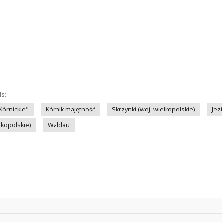
ds:
Kórnickie"
Kórnik majętność
Skrzynki (woj. wielkopolskie)
Jez
lkopolskie)
Waldau