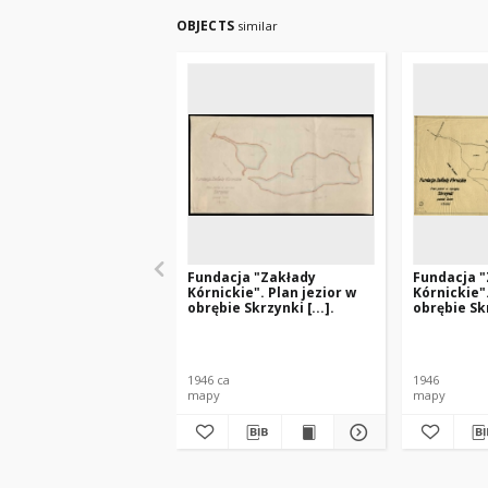
OBJECTS
similar
Fundacja "Zakłady
Fundacja 
Kórnickie". Plan jezior w
Kórnickie".
obrębie Skrzynki [...].
obrębie Skr
1946 ca
1946
mapy
mapy