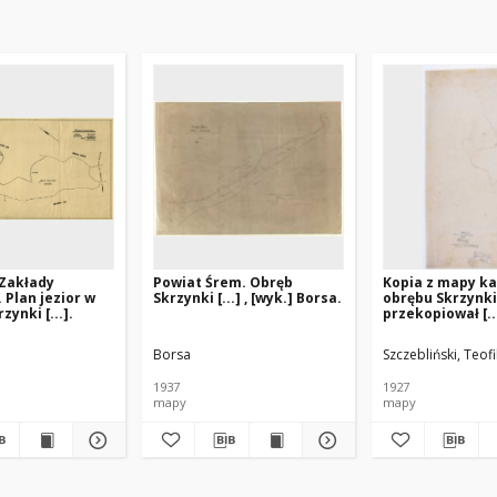
"Zakłady
Powiat Śrem. Obręb
Kopia z mapy ka
 Plan jezior w
Skrzynki [...] , [wyk.] Borsa.
obrębu Skrzynki [
zynki [...].
przekopiował [...
Szczebliński.
Borsa
Szczebliński, Teofi
1937
1927
mapy
mapy