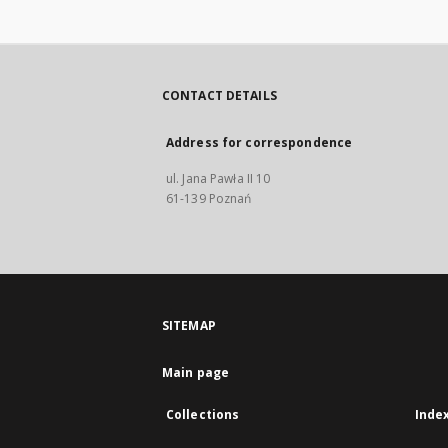
CONTACT DETAILS
Address for correspondence
ul. Jana Pawła II 10
61-139 Poznań
SITEMAP
Main page
Collections
Inde