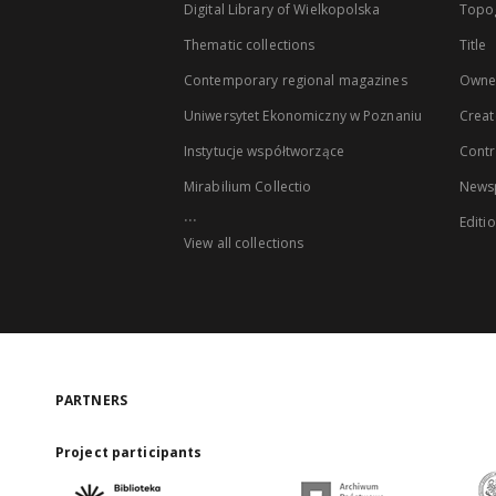
Digital Library of Wielkopolska
Topo
Thematic collections
Title
Contemporary regional magazines
Owne
Uniwersytet Ekonomiczny w Poznaniu
Creat
Instytucje współtworzące
Contr
Mirabilium Collectio
Newsp
...
Editi
View all collections
PARTNERS
Project participants