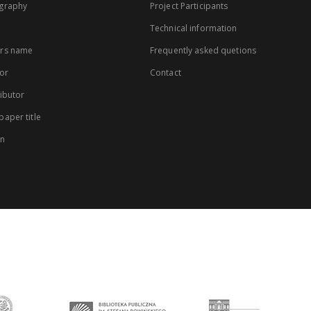
graphy
Project Participants
Technical information
rs name
Frequently asked quetions
or
Contact
ibutor
aper title
on