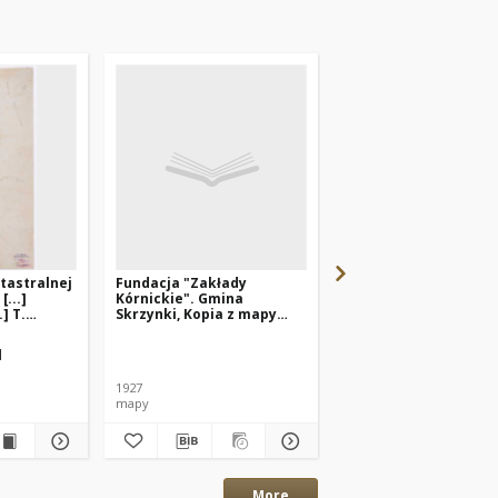
tastralnej
Fundacja "Zakłady
Charte von Skrzynki
...]
Kórnickie". Gmina
Schrimer Kreisses,
] T.
Skrzynki, Kopia z mapy
vermessen und
katastralnej.
angefertigt im Jahre 
durch Ziehlke [...].
l
Ziehlke
1927
1827
mapy
mapy
More