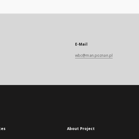
E-Mail
wbc@man.poznan.pl
xes
About Project