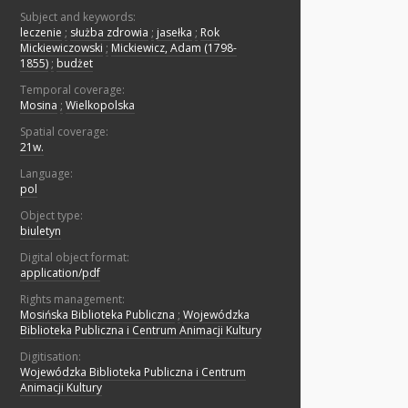
Subject and keywords:
leczenie
;
służba zdrowia
;
jasełka
;
Rok
Mickiewiczowski
;
Mickiewicz, Adam (1798-
1855)
;
budżet
Temporal coverage:
Mosina
;
Wielkopolska
Spatial coverage:
21w.
Language:
pol
Object type:
biuletyn
Digital object format:
application/pdf
Rights management:
Mosińska Biblioteka Publiczna
;
Wojewódzka
Biblioteka Publiczna i Centrum Animacji Kultury
Digitisation:
Wojewódzka Biblioteka Publiczna i Centrum
Animacji Kultury