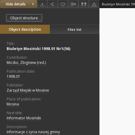
Hide details
Biuletyn Mosiński 19
Object structure
Object description
Files list
Title:
Biuletyn Mosiński 1998.01 Nr1(56)
Contributor:
Miczko, Zbigniew (red.)
Publication date:
1998.01
Publisher:
Zarząd Miejski w Mosinie
Place of publication:
Mosina
Next title:
Informator Mosiński
Description:
Informacje z życia naszej gminy