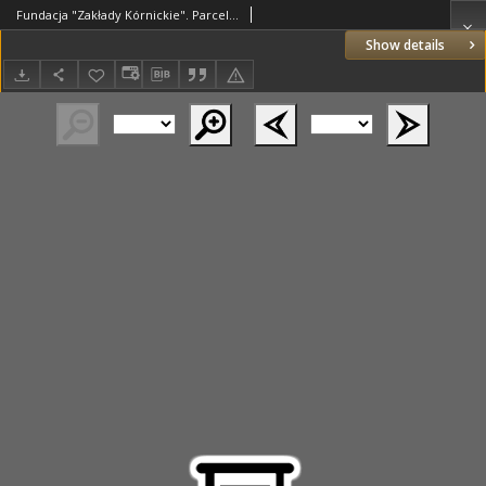
Fundacja "Zakłady Kórnickie". Parcele w obrębie miasta Bnin. Przekopiował z mapy katastralnej Szczebliński.
Show details