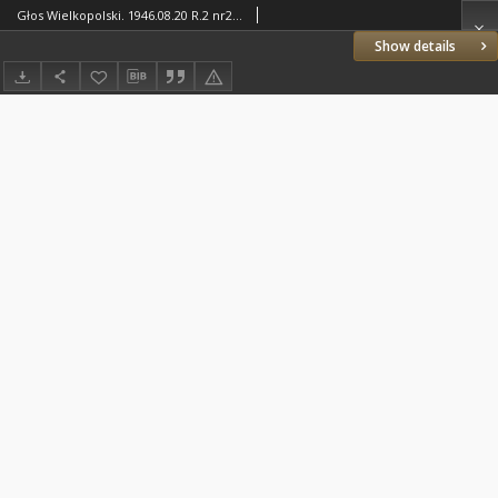
Głos Wielkopolski. 1946.08.20 R.2 nr227 Wyd.A
Show details