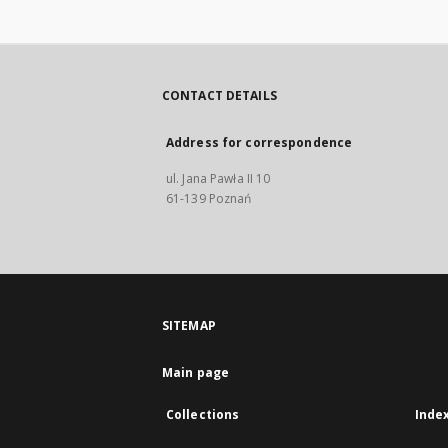
CONTACT DETAILS
Address for correspondence
ul. Jana Pawła II 10
61-139 Poznań
SITEMAP
Main page
Collections
Inde