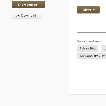
Show content
More
Download
Subject and keywor
Polska 20w.
c
Wielkopolska 20w.