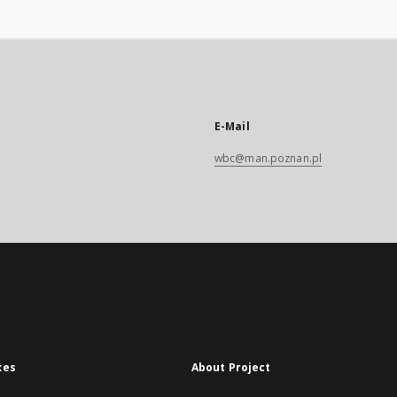
E-Mail
wbc@man.poznan.pl
xes
About Project