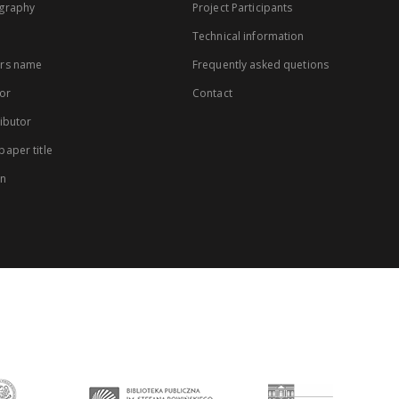
graphy
Project Participants
Technical information
rs name
Frequently asked quetions
or
Contact
ibutor
aper title
on