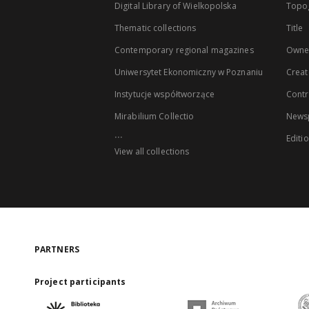
Digital Library of Wielkopolska
Topo
Thematic collections
Title
Contemporary regional magazines
Owne
Uniwersytet Ekonomiczny w Poznaniu
Creat
Instytucje współtworzące
Contr
Mirabilium Collectio
Newsp
...
Editi
View all collections
PARTNERS
Project participants