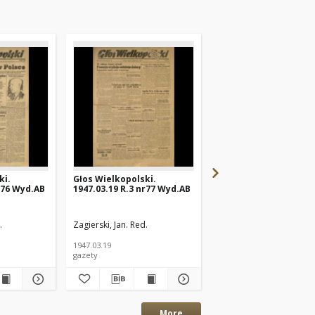
ki.
Głos Wielkopolski.
Głos Wielkopolski.
r76 Wyd.AB
1947.03.19 R.3 nr77 Wyd.AB
1947.03.17 R.3 nr75 W
.
Zagierski, Jan. Red.
Zagierski, Jan. Red.
1947.03.19
1947.03.17
gazety
gazety
More