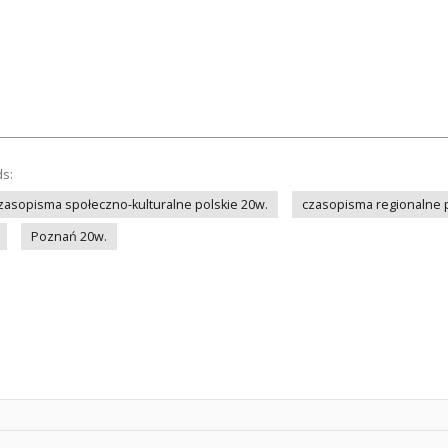
ds:
zasopisma społeczno-kulturalne polskie 20w.
czasopisma regionalne p
Poznań 20w.