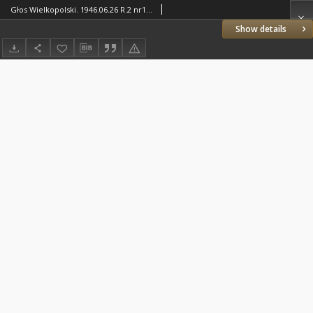
Głos Wielkopolski. 1946.06.26 R.2 nr172 Wyd.A
Show details