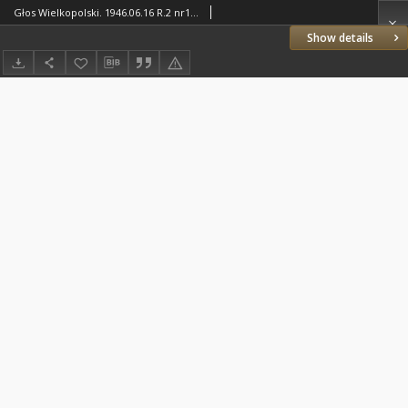
Głos Wielkopolski. 1946.06.16 R.2 nr162 Wyd.A
Show details