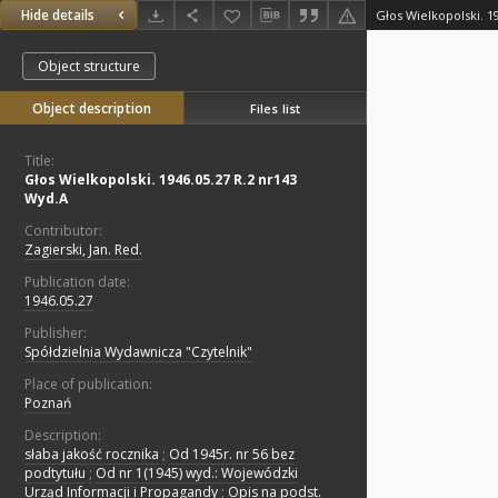
Hide details
Głos Wielkopolski. 1
Object structure
Object description
Files list
Title:
Głos Wielkopolski. 1946.05.27 R.2 nr143
Wyd.A
Contributor:
Zagierski, Jan. Red.
Publication date:
1946.05.27
Publisher:
Spółdzielnia Wydawnicza "Czytelnik"
Place of publication:
Poznań
Description:
słaba jakość rocznika
;
Od 1945r. nr 56 bez
podtytułu
;
Od nr 1(1945) wyd.: Wojewódzki
Urząd Informacji i Propagandy
;
Opis na podst.