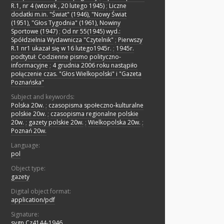
R.1, nr 4 (wtorek , 20 lutego 1945)
;
Liczne
dodatki m.in. "Świat" (1946), "Nowy Świat
(1951), "Głos Tygodnia" (1961), Nowiny
Sportowe (1947)
;
Od nr 55(1945) wyd.:
Spółdzielnia Wydawnicza "Czytelnik"
;
Pierwszy
R.1 nr1 ukazał się w 16 lutego1945r.
;
1945r.
podtytuł: Codzienne pismo polityczno-
informacyjne
;
4 grudnia 2006 roku nastąpiło
połączenie czas. "Głos Wielkopolski" i "Gazeta
Poznańska"
Subject and keywords:
Polska 20w.
;
czasopisma społeczno-kulturalne
polskie 20w.
;
czasopisma regionalne polskie
20w.
;
gazety polskie 20w.
;
Wielkopolska 20w.
;
Poznań 20w.
Language:
pol
Object type:
gazety
Digital object format:
application/pdf
Signature:
sygn.Cz4144-1946