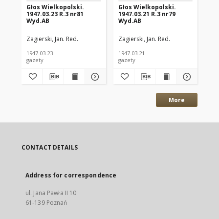
Głos Wielkopolski.
Głos Wielkopolski.
Gł
1947.03.23 R.3 nr81
1947.03.21 R.3 nr79
194
Wyd.AB
Wyd.AB
Wy
Zagierski, Jan. Red.
Zagierski, Jan. Red.
Zag
1947.03.23
1947.03.21
194
gazety
gazety
gaz
More
CONTACT DETAILS
Address for correspondence
ul. Jana Pawła II 10
61-139 Poznań