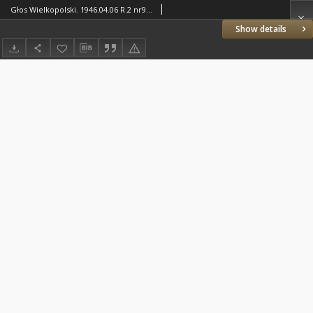
Głos Wielkopolski. 1946.04.06 R.2 nr94 Wyd.A
Show details