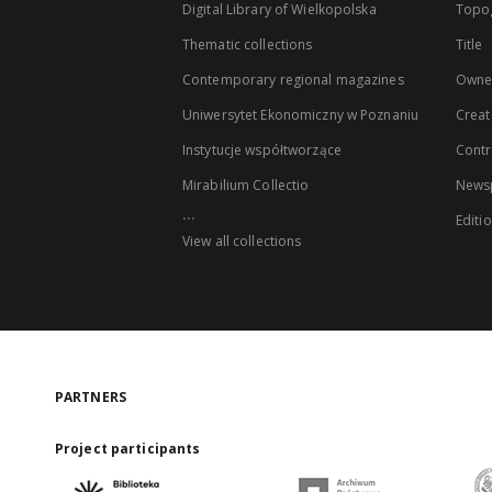
Digital Library of Wielkopolska
Topo
Thematic collections
Title
Contemporary regional magazines
Owne
Uniwersytet Ekonomiczny w Poznaniu
Creat
Instytucje współtworzące
Contr
Mirabilium Collectio
Newsp
...
Editi
View all collections
PARTNERS
Project participants