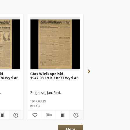
ki.
Głos Wielkopolski.
Głos Wielkopolski.
r76 Wyd.AB
1947.03.19 R.3 nr77 Wyd.AB
1947.03.17 R.3 nr75 W
.
Zagierski, Jan. Red.
Zagierski, Jan. Red.
1947.03.19
1947.03.17
gazety
gazety
More