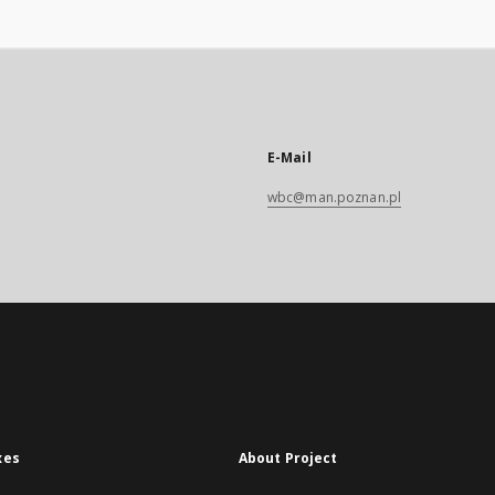
E-Mail
wbc@man.poznan.pl
xes
About Project