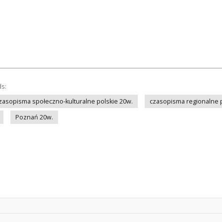
ds:
zasopisma społeczno-kulturalne polskie 20w.
czasopisma regionalne p
Poznań 20w.