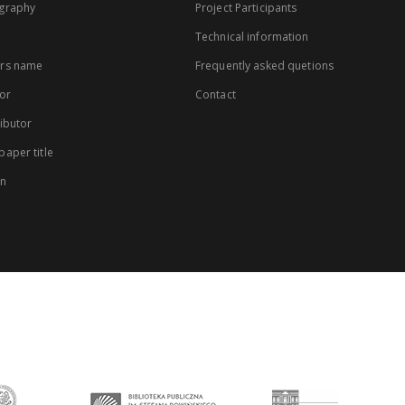
graphy
Project Participants
Technical information
rs name
Frequently asked quetions
or
Contact
ibutor
aper title
on