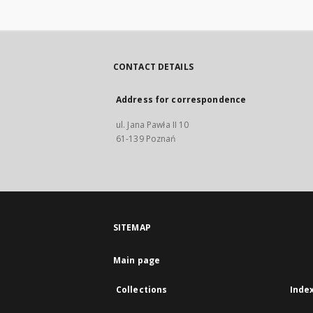
CONTACT DETAILS
Address for correspondence
ul. Jana Pawła II 10
61-139 Poznań
SITEMAP
Main page
Collections
Inde