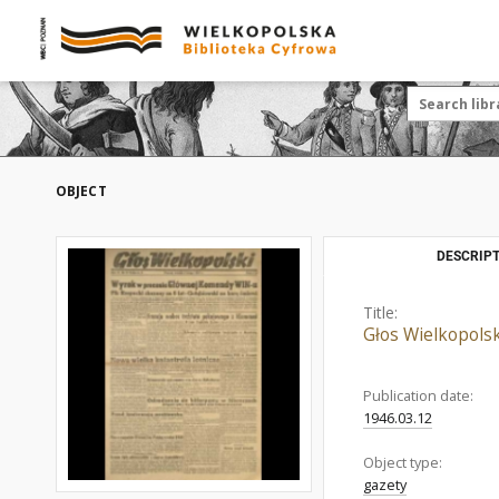
OBJECT
DESCRIPT
Title:
Głos Wielkopolsk
Publication date:
1946.03.12
Object type:
gazety