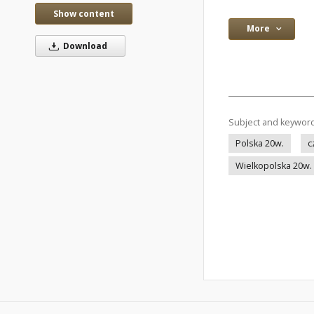
Show content
More
Download
Subject and keywor
Polska 20w.
c
Wielkopolska 20w.