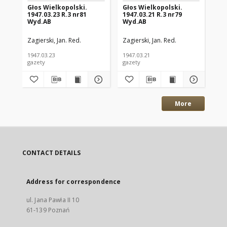
Głos Wielkopolski.
Głos Wielkopolski.
Gł
1947.03.23 R.3 nr81
1947.03.21 R.3 nr79
194
Wyd.AB
Wyd.AB
Wy
Zagierski, Jan. Red.
Zagierski, Jan. Red.
Zag
1947.03.23
1947.03.21
194
gazety
gazety
gaz
More
CONTACT DETAILS
Address for correspondence
ul. Jana Pawła II 10
61-139 Poznań