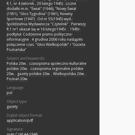
R.1, nr 4 (wtorek , 20 lutego 1945)
;
Liczne
dodatki m.in. "Świat" (1946), "Nowy Świat
(1951), "Głos Tygodnia" (1961), Nowiny
Sportowe (1947)
;
Od nr 55(1945) wyd.:
Spółdzielnia Wydawnicza "Czytelnik"
;
Pierwszy
R.1 nr1 ukazał się w 16 lutego1945r.
;
1945r.
podtytuł: Codzienne pismo polityczno-
informacyjne
;
4 grudnia 2006 roku nastąpiło
połączenie czas. "Głos Wielkopolski" i "Gazeta
Poznańska"
Subject and keywords:
Polska 20w.
;
czasopisma społeczno-kulturalne
polskie 20w.
;
czasopisma regionalne polskie
20w.
;
gazety polskie 20w.
;
Wielkopolska 20w.
;
Poznań 20w.
Language:
pol
Object type:
gazety
Digital object format:
application/pdf
Signature:
sygn.Cz4144-1946