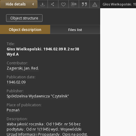
Hide details
Głos Wielkopolski. 1
Object structure
Object description
Files list
Title:
Głos Wielkopolski. 1946.02.09 R.2 nr38
Wyd.A
Contributor:
Zagierski, Jan. Red.
Publication date:
1946.02.09
Publisher:
Spółdzielnia Wydawnicza "Czytelnik"
Place of publication:
Poznań
Description:
słaba jakość rocznika
;
Od 1945r. nr 56 bez
podtytułu
;
Od nr 1(1945) wyd.: Wojewódzki
Urząd Informacji i Propagandy
;
Opis na podst.