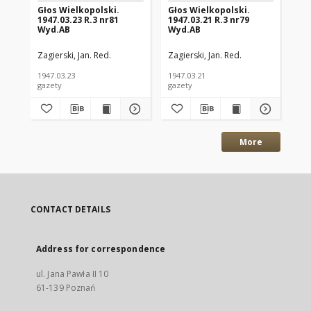
Głos Wielkopolski.
Głos Wielkopolski.
Gł
1947.03.23 R.3 nr81
1947.03.21 R.3 nr79
194
Wyd.AB
Wyd.AB
Wy
Zagierski, Jan. Red.
Zagierski, Jan. Red.
Zag
1947.03.23
1947.03.21
194
gazety
gazety
gaz
More
CONTACT DETAILS
Address for correspondence
ul. Jana Pawła II 10
61-139 Poznań