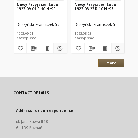
Nowy Przyjaciel Ludu
Nowy Przyjaciel Ludu
No
1923.09.01 R.10 Nr99
1923.08.23 R.10 Nr95
192
Duszyński, Franciszek (red.)
Duszyński, Franciszek (red.)
Dus
1923.09.01
1923.08.23
192
czasopismo
czasopismo
cz
More
CONTACT DETAILS
Address for correspondence
ul. Jana Pawła II 10
61-139 Poznań