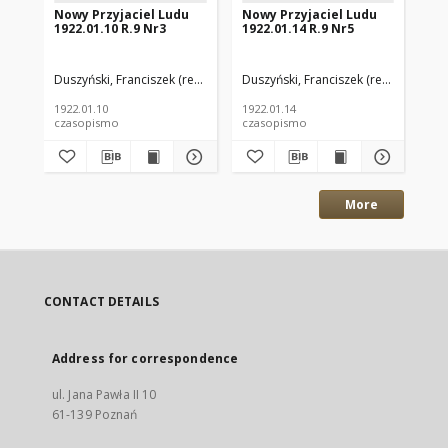
Nowy Przyjaciel Ludu
Nowy Przyjaciel Ludu
No
1922.01.10 R.9 Nr3
1922.01.14 R.9 Nr5
192
Duszyński, Franciszek (red.)
Duszyński, Franciszek (red.)
Dus
1922.01.10
1922.01.14
192
czasopismo
czasopismo
cz
More
CONTACT DETAILS
Address for correspondence
ul. Jana Pawła II 10
61-139 Poznań