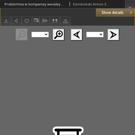
Problemma w kompaniey wesołey wszczęte, co by lepiej było? czy żeby ludzie nie iedli ani pili. (przyp.) Tusząc, żeby przez to ustały nie tylko vitia Deboszow, y skutki ich złe, ale też owo frigidum verbum meum et tuum. (koniec przyp.) czy żeby tak, jako teraz, z pracy rąk żyli? jest okazyą do tego dialogu, ktory pod historya ludu orientalnego historico-poetyczna wywodzi inwencya.
Dembowski Antoni Sebastian, bp kujawski
Show details