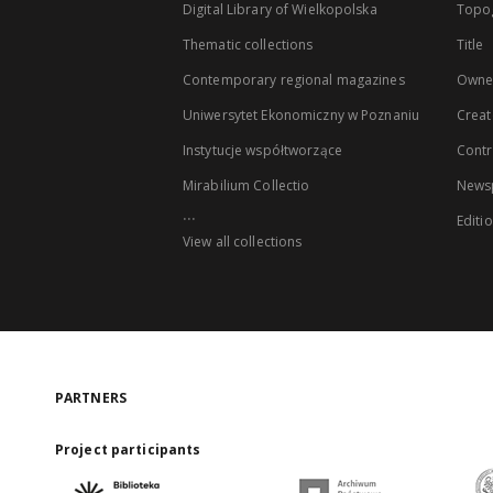
Digital Library of Wielkopolska
Topo
Thematic collections
Title
Contemporary regional magazines
Owne
Uniwersytet Ekonomiczny w Poznaniu
Creat
Instytucje współtworzące
Contr
Mirabilium Collectio
Newsp
...
Editi
View all collections
PARTNERS
Project participants