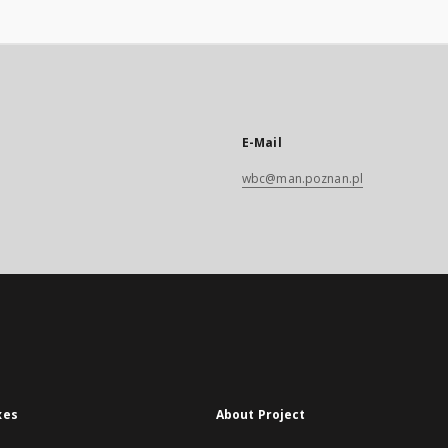
E-Mail
wbc@man.poznan.pl
xes
About Project