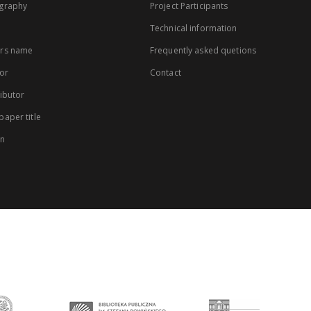
graphy
Project Participants
Technical information
rs name
Frequently asked quetions
or
Contact
ibutor
aper title
on