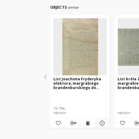
OBJECTS
similar
List Joachima Fryderyka
List króla 
elektora, margrabiego
margrabie
brandenburskiego do
brandenbu
króla Zygmunta III, Kolonia
Warszawa 
14.06.1604
16-19w.
rękopis
rękopis