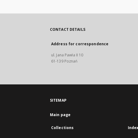
CONTACT DETAILS
Address for correspondence
ul. Jana Pawła II 10
61-139 Poznań
SITEMAP
Main page
Collections
Inde