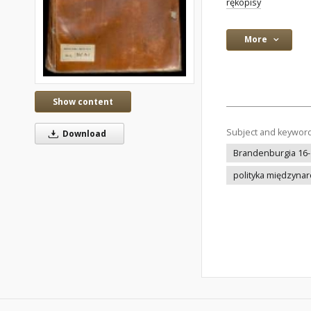
rękopisy
More
Show content
Subject and keywor
Download
Brandenburgia 16-
polityka międzyna