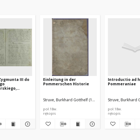
Zygmunta III do
Einleitung in der
Introductio ad 
go
Pommerschen Historie
Pommeraniae
rskiego,
1598
Struve, Burkhard Gotthelf (1671–1738)
Struve, Burkhard 
poł.18w.
poł.18w.
rękopis
rękopis