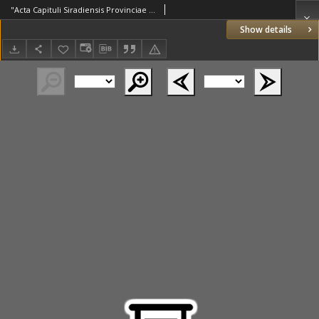
"Acta Capituli Siradiensis Provinciae Poloniae Ordinis Praedicatorum Die 29 Aprilis Anno 1662 Celebrati"
Show details