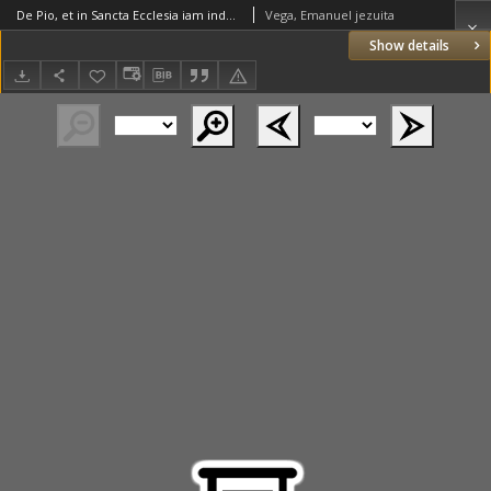
De Pio, et in Sancta Ecclesia iam inde ab Apostolis receptissimo Sacrarum Imaginum usu: deque sacrilegia novorum Iconoclastarum, in exterminandis illis, per summam Christi contumeliam, immanitate: Itemque de Sanctorum veneratione et invocatione theses, in Academia Vilnensi disputandae, adversus impium et famosum libellum, a Volano [Andrzej Wolan] quodam, recenti Iconomachorum Archiministro, editum. Propugnatore, Andrea Iurgevicio, S. Theologiae Candidato, et artium liberalium ac Philosophiae Magistro. Praesidae, R.P. Emanuele a Vega, in eadem Academia SS. Theologiae Professore ordinario. 1586.
Vega, Emanuel jezuita
Show details