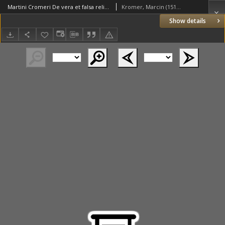
Martini Cromeri De vera et falsa religione Colloquiorum liber tertius, qui est De Ecclesia Christi, in duo divisus Colloquia [...].
Kromer, Marcin (1512–1589)
Show details