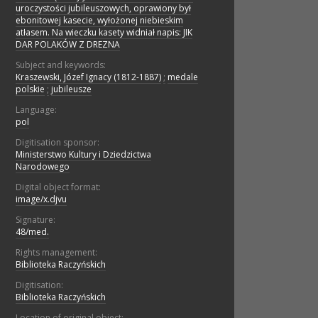
uroczystości jubileuszowych, oprawiony był
ebonitowej kasecie, wyłożonej niebieskim
atłasem. Na wieczku kasety widniał napis: JIK
DAR POLAKÓW Z DREZNA
Subject and keywords:
Kraszewski, Józef Ignacy (1812-1887)
;
medale
polskie
;
jubileusze
Language:
pol
Digitisation sponsor:
Ministerstwo Kultury i Dziedzictwa
Narodowego
Digital object format:
image/x.djvu
Signature:
48/med.
Rights management:
Biblioteka Raczyńskich
Digitisation:
Biblioteka Raczyńskich
Location of original object: