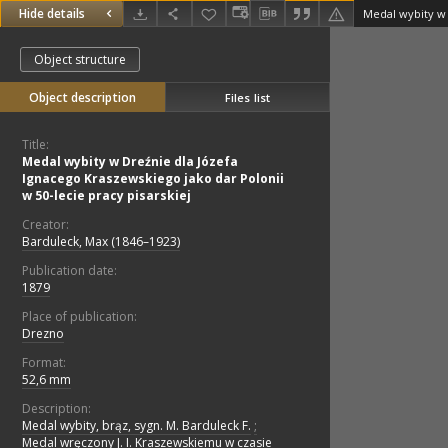
Hide details
Object structure
Object description
Files list
Title:
Medal wybity w Dreźnie dla Józefa
Ignacego Kraszewskiego jako dar Polonii
w 50-lecie pracy pisarskiej
Creator:
Barduleck, Max (1846–1923)
Publication date:
1879
Place of publication:
Drezno
Format:
52,6 mm
Description:
Medal wybity, brąz, sygn. M. Barduleck F.
;
Medal wręczony J. I. Kraszewskiemu w czasie