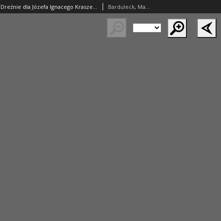
Medal wybity w Dreźnie dla Józefa Ignacego Kraszewskiego jako dar Polonii w 50-lecie pracy pisarskiej
Barduleck, Max (1846–1923)