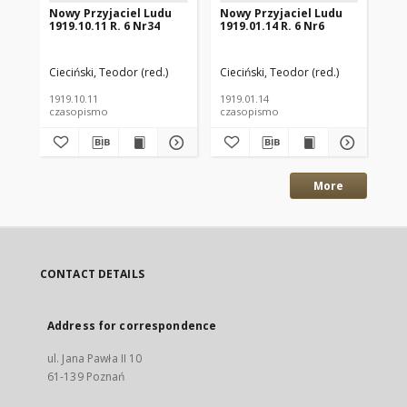
Nowy Przyjaciel Ludu
Nowy Przyjaciel Ludu
No
1919.10.11 R. 6 Nr34
1919.01.14 R. 6 Nr6
191
Cieciński, Teodor (red.)
Cieciński, Teodor (red.)
Cie
1919.10.11
1919.01.14
191
czasopismo
czasopismo
cz
More
CONTACT DETAILS
Address for correspondence
ul. Jana Pawła II 10
61-139 Poznań