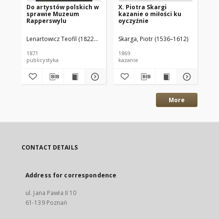
Do artystów polskich w
X. Piotra Skargi
Pol
sprawie Muzeum
kazanie o miłości ku
zgi
Rapperswylu
oyczyźnie
mo
Lenartowicz Teofil (1822–1893)
Skarga, Piotr (1536–1612)
1871
1869
187
publicystyka
kazanie
poe
More
CONTACT DETAILS
Address for correspondence
ul. Jana Pawła II 10
61-139 Poznań