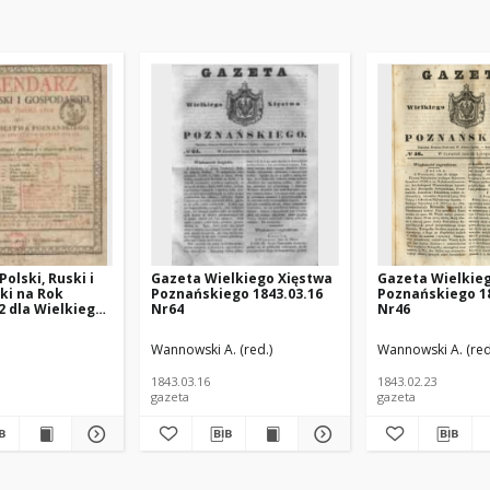
olski, Ruski i
Gazeta Wielkiego Xięstwa
Gazeta Wielkie
ki na Rok
Poznańskiego 1843.03.16
Poznańskiego 18
2 dla Wielkiego
Nr64
Nr46
znańskiego :
 rokiem
ińska (1925 -1996; Poznań) - polska pisarka; https://pl.wikipedia.org/wiki/J
Wannowski A. (red.)
Wannowski A. (red
m maiącym dni
1843.03.16
1843.02.23
gazeta
gazeta