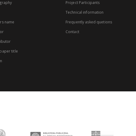
graphy
Project Participants
Technical information
rs name
Frequently asked quetions
or
Contact
ibutor
aper title
on