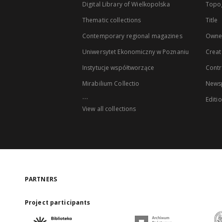
Digital Library of Wielkopolska
Topo
Thematic collections
Title
Contemporary regional magazines
Owne
Uniwersytet Ekonomiczny w Poznaniu
Creat
Instytucje współtworzące
Contr
Mirabilium Collectio
Newsp
...
Editi
View all collections
PARTNERS
Project participants