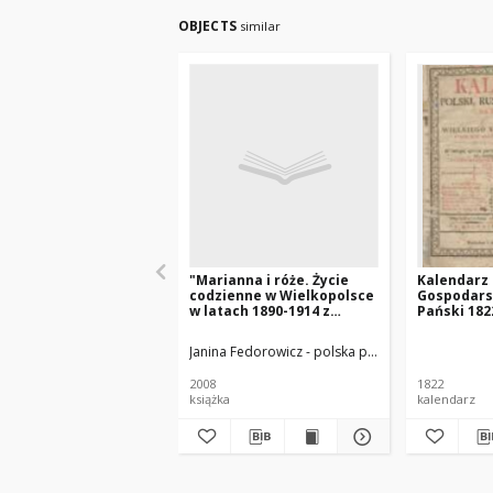
OBJECTS
similar
"Marianna i róże. Życie
Kalendarz P
codzienne w Wielkopolsce
Gospodars
w latach 1890-1914 z
Pański 182
tradycji rodzinnej"
Xięstwa Po
który jest
Janina Fedorowicz - polska pisarka
Joanna Konop
zwyczayny
365
2008
1822
książka
kalendarz