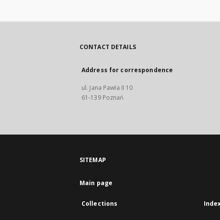
CONTACT DETAILS
Address for correspondence
ul. Jana Pawła II 10
61-139 Poznań
SITEMAP
Main page
Collections
Inde