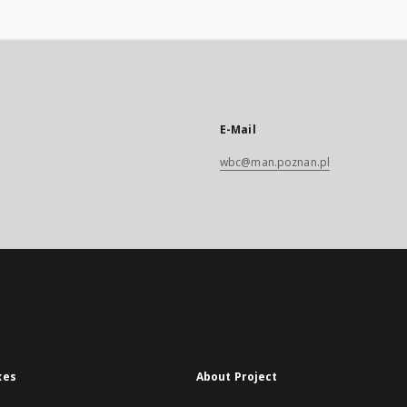
E-Mail
wbc@man.poznan.pl
xes
About Project