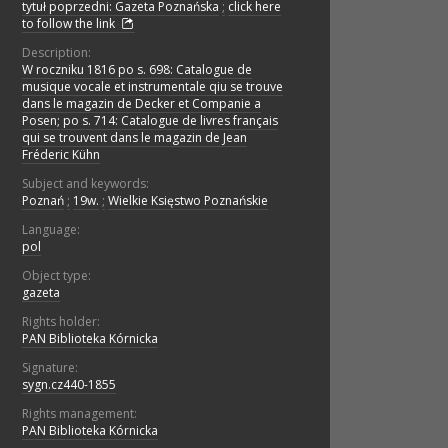
tytuł poprzedni: Gazeta Poznańska
;
click here
to follow the link
Description:
W roczniku 1816 po s. 698: Catalogue de
musique vocale et instrumentale qiu se trouve
dans le magazin de Decker et Companie a
Posen; po s. 714: Catalogue de livres français
qui se trouvent dans le magazin de Jean
Fréderic Kühn
Subject and keywords:
Poznań
;
19w.
;
Wielkie Księstwo Poznańskie
Language:
pol
Object type:
gazeta
Rights holder:
PAN Biblioteka Kórnicka
Signature:
sygn.cz440-1855
Rights management:
PAN Biblioteka Kórnicka