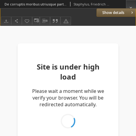
De corruptis moribus utriusque partis, pontificiorum videlicet et evangelicorum, Dialogus lectv iucundus et [...] utilis, authore Syluestro Czecanouio [...].
Staphylus, Friedrich (1512–1564)
Show details