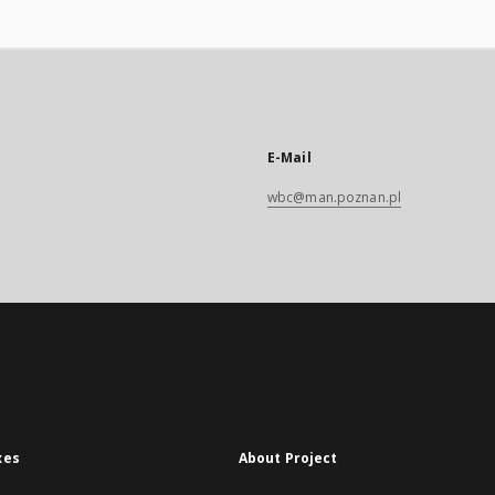
E-Mail
wbc@man.poznan.pl
xes
About Project