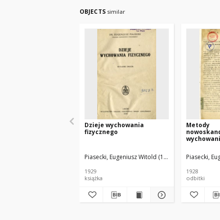
OBJECTS
similar
Dzieje wychowania
Metody
fizycznego
nowoskan
wychowani
Piasecki, Eugeniusz Witold (1872–1947)
Piasecki, E
1929
1928
książka
odbitki