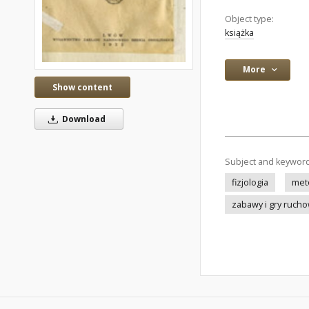
Object type:
książka
More
Show content
Download
Subject and keywor
fizjologia
met
zabawy i gry ruch