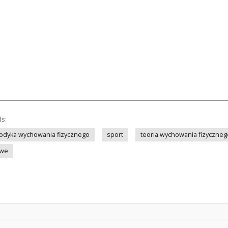
ds:
odyka wychowania fizycznego
sport
teoria wychowania fizyczneg
owe