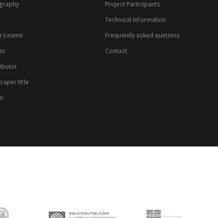
graphy
Project Participants
Technical information
rs name
Frequently asked quetions
or
Contact
ibutor
aper title
on