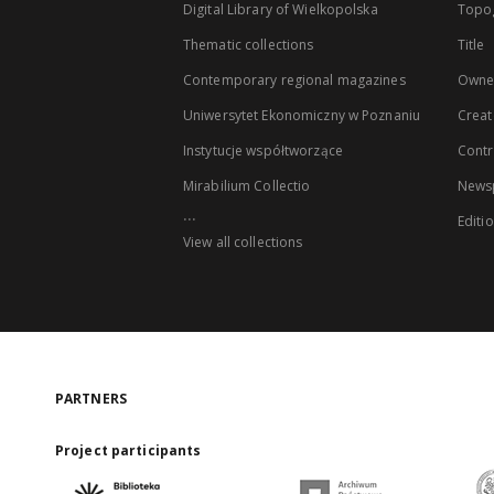
Digital Library of Wielkopolska
Topo
Thematic collections
Title
Contemporary regional magazines
Owne
Uniwersytet Ekonomiczny w Poznaniu
Creat
Instytucje współtworzące
Contr
Mirabilium Collectio
Newsp
...
Editi
View all collections
PARTNERS
Project participants