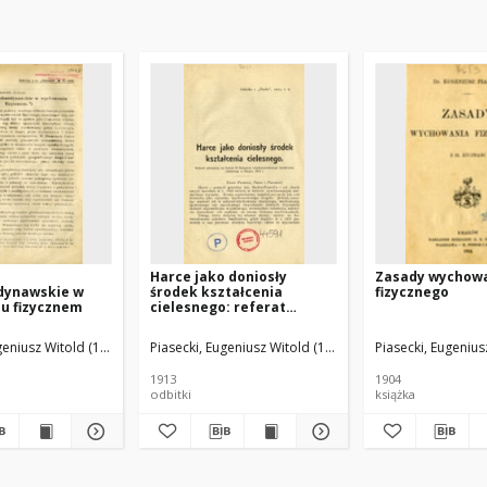
Harce jako doniosły
Zasady wychow
dynawskie w
środek kształcenia
fizycznego
u fizycznem
cielesnego: referat
odczytany na Sekcyi III
Kongresu
ugeniusz Witold (1872–1947)
Piasecki, Eugeniusz Witold (1872–1947)
Piasecki, Eugeniu
międzynarodowego
kształcenia cielesnego w
1913
1904
Paryżu, 1913 r.
odbitki
książka