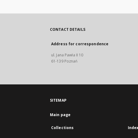
CONTACT DETAILS
Address for correspondence
ul. Jana Pawła II 10
61-139 Poznań
SITEMAP
Main page
Collections
Inde