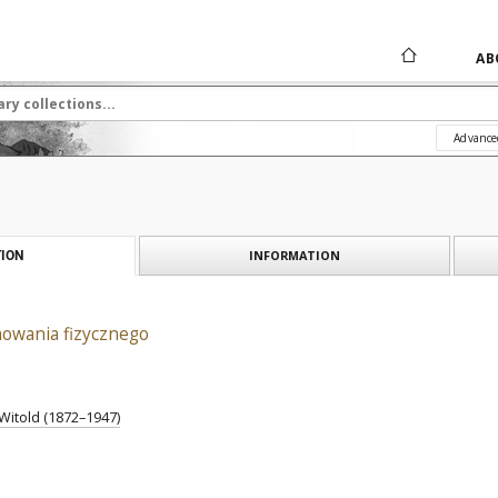
AB
Advance
INFORMATION
ION
howania fizycznego
Witold (1872–1947)