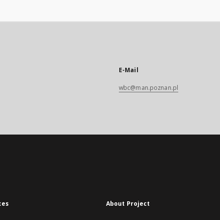
E-Mail
wbc@man.poznan.pl
xes
About Project