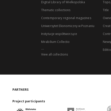
Digital Library of Wielkopolska
Topo
Thematic collections
Title
Contemporary regional magazines
Owne
Uniwersytet Ekonomiczny w Poznaniu
Creat
Instytucje współtworzące
Contr
Mirabilium Collectio
Newsp
...
Editi
View all collections
PARTNERS
Project participants