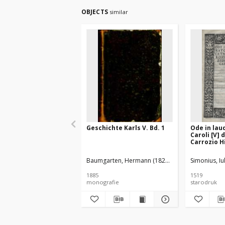
OBJECTS
similar
Geschichte Karls V. Bd. 1
Ode in lau
Caroli [V] 
Carrozio H
Sedem Apo
Oratiori
Baumgarten, Hermann (1825–1893)
Simonius, Iul
1885
1519
monografie
starodruk