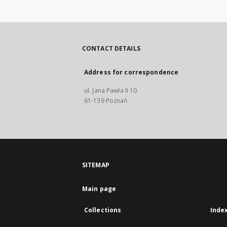
CONTACT DETAILS
Address for correspondence
ul. Jana Pawła II 10
61-139 Poznań
SITEMAP
Main page
Collections
Inde