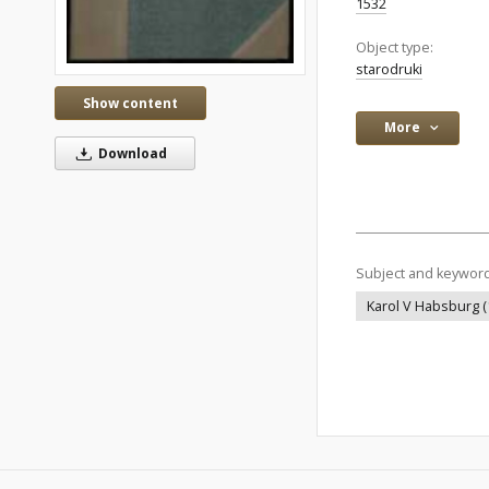
1532
Object type:
starodruki
Show content
More
Download
Subject and keywor
Karol V Habsburg 