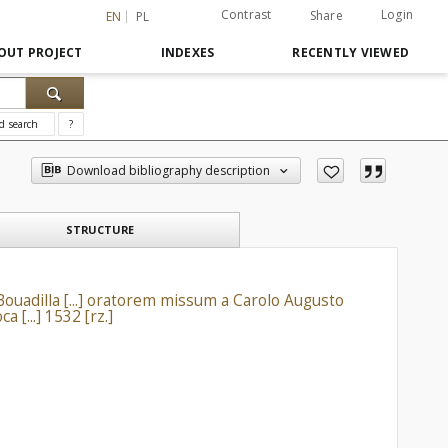
Contrast
Login
Share
EN
PL
OUT PROJECT
INDEXES
RECENTLY VIEWED
d search
?
Download bibliography description
STRUCTURE
uadilla [...] oratorem missum a Carolo Augusto
[...] 1532 [rz.]