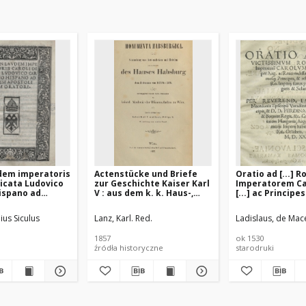
dem imperatoris
Actenstücke und Briefe
Oratio ad [...]
dicata Ludovico
zur Geschichte Kaiser Karl
Imperatorem Ca
ispano ad
V : aus dem k. k. Haus-,
[...] ac Principes
stolicam
Hof- und Staats-Archive zu
reliquos [...] Im
Wien. Abt. 2 Einleitung
pro Hungaris et 
ius Siculus
Lanz, Karl. Red.
Ladislaus, de Ma
zum ersten Band
Per [...] Ladisl
Macedonia epi
1857
ok 1530
Varadiensem [...
źródła historyczne
starodruki
Comiciis Imperii
Pridie Kal. Octo
1530 [rz.]