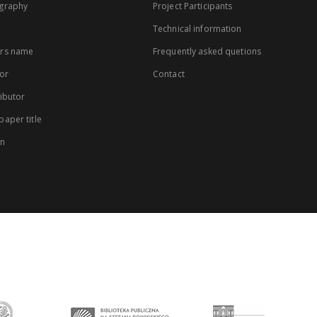
graphy
Project Participants
Technical information
rs name
Frequently asked quetions
or
Contact
ibutor
aper title
on