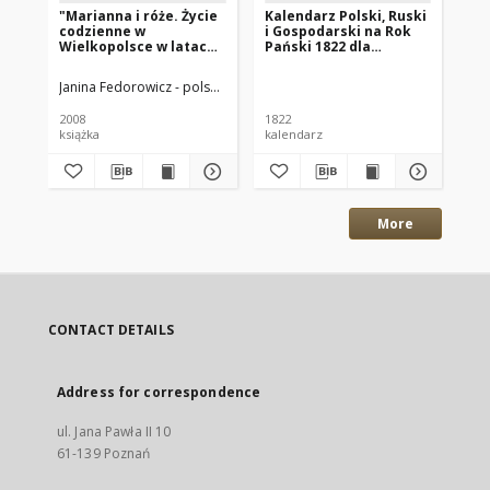
"Marianna i róże. Życie
Kalendarz Polski, Ruski
Ga
codzienne w
i Gospodarski na Rok
Xi
Wielkopolsce w latach
Pański 1822 dla
18
1890-1914 z tradycji
Wielkiego Xięstwa
rodzinnej"
Poznańskiego : który
Janina Fedorowicz - polska pisarka
Joanna Konopińska (1925 -1996; P
Wan
jest rokiem
zwyczaynym maiącym
2008
1822
184
dni 365
książka
kalendarz
gaz
More
CONTACT DETAILS
Address for correspondence
ul. Jana Pawła II 10
61-139 Poznań