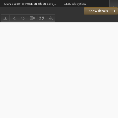
Ostrzeszów: w Polskich Siłach Zbrojnych na Zachodzie. Cz. 5 z aneksem do cz. 3
Graf, Władysław
Show details