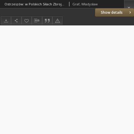
Ostrzeszów: w Polskich Siłach Zbrojnych na Zachodzie. Cz. 3
Graf, Władysław
Show details