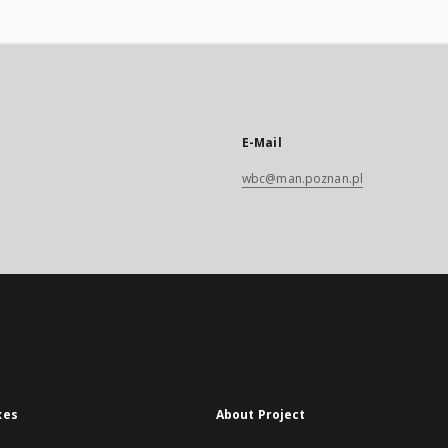
E-Mail
wbc@man.poznan.pl
xes
About Project