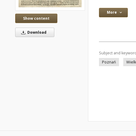
More
Show content
Download
Subject and keywor
Poznań
Wielk