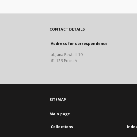
CONTACT DETAILS
Address for correspondence
ul. Jana Pawła II 10
61-139 Poznań
SITEMAP
Main page
Collections
Inde