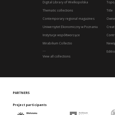
Digital Library of Wielkopolska
Topo
Thematic collections
Title
Contemporary regional magazines
Owne
Uniwersytet Ekonomiczny w Poznaniu
Creat
Instytucje współtworzące
Contr
Mirabilium Collectio
Newsp
...
Editi
View all collections
PARTNERS
Project participants