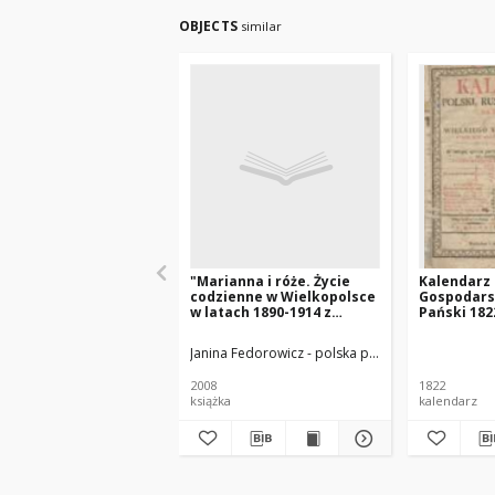
OBJECTS
similar
"Marianna i róże. Życie
Kalendarz P
codzienne w Wielkopolsce
Gospodars
w latach 1890-1914 z
Pański 182
tradycji rodzinnej"
Xięstwa Po
który jest
Janina Fedorowicz - polska pisarka
Joanna Konop
zwyczayny
365
2008
1822
książka
kalendarz