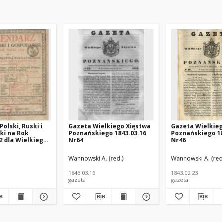
olski, Ruski i
Gazeta Wielkiego Xięstwa
Gazeta Wielkie
ki na Rok
Poznańskiego 1843.03.16
Poznańskiego 18
2 dla Wielkiego
Nr64
Nr46
znańskiego :
 rokiem
ińska (1925 -1996; Poznań) - polska pisarka; https://pl.wikipedia.org/wiki/J
Wannowski A. (red.)
Wannowski A. (red
m maiącym dni
1843.03.16
1843.02.23
gazeta
gazeta