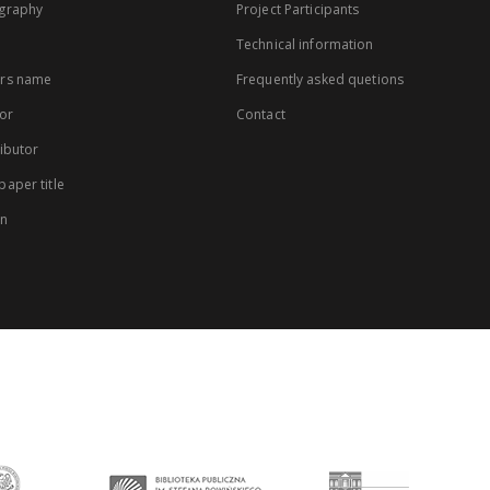
graphy
Project Participants
Technical information
rs name
Frequently asked quetions
or
Contact
ibutor
aper title
on