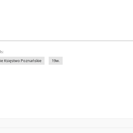
ds:
ie Księstwo Poznańskie
19w.