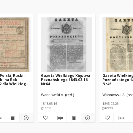
olski, Ruski i
Gazeta Wielkiego Xięstwa
Gazeta Wielkie
ki na Rok
Poznańskiego 1843.03.16
Poznańskiego 18
2 dla Wielkiego
Nr64
Nr46
znańskiego :
 rokiem
ińska (1925 -1996; Poznań) - polska pisarka; https://pl.wikipedia.org/wiki/J
Wannowski A. (red.)
Wannowski A. (red
m maiącym dni
1843.03.16
1843.02.23
gazeta
gazeta