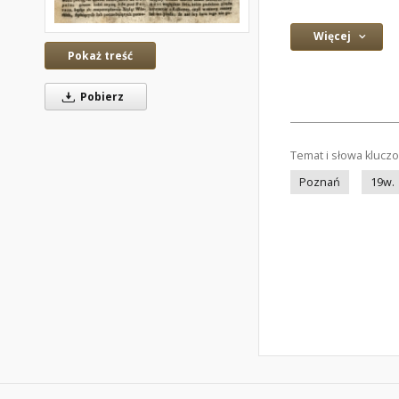
Więcej
Pokaż treść
Pobierz
Temat i słowa klucz
Poznań
19w.