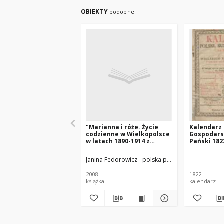
OBIEKTY
podobne
"Marianna i róże. Życie
Kalendarz P
codzienne w Wielkopolsce
Gospodars
w latach 1890-1914 z
Pański 182
tradycji rodzinnej"
Xięstwa Po
który jest
Janina Fedorowicz - polska pisarka
Joanna Konop
zwyczayny
365
2008
1822
książka
kalendarz