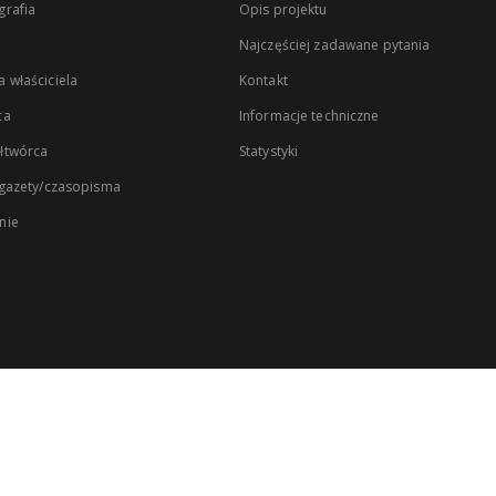
rafia
Opis projektu
Najczęściej zadawane pytania
 właściciela
Kontakt
ca
Informacje techniczne
łtwórca
Statystyki
 gazety/czasopisma
nie