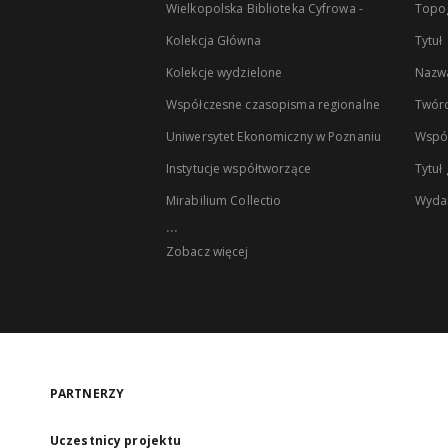
Wielkopolska Biblioteka Cyfrowa -
Topog
Kolekcja Główna
Tytuł
Kolekcje wydzielone
Nazwa
Współczesne czasopisma regionalne
Twór
Uniwersytet Ekonomiczny w Poznaniu
Wspó
Instytucje współtworzące
Tytuł
Mirabilium Collectio
Wyda
...
Zobacz więcej
PARTNERZY
Uczestnicy projektu