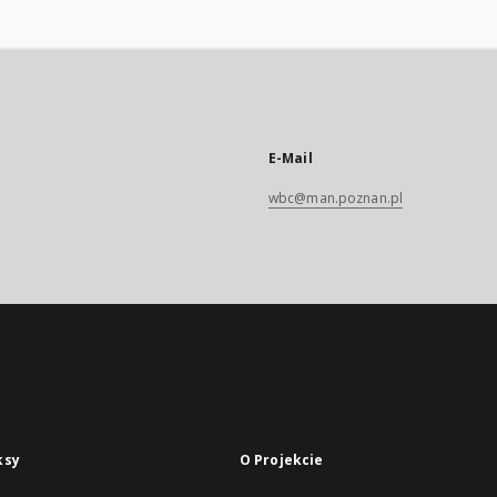
E-Mail
wbc@man.poznan.pl
ksy
O Projekcie